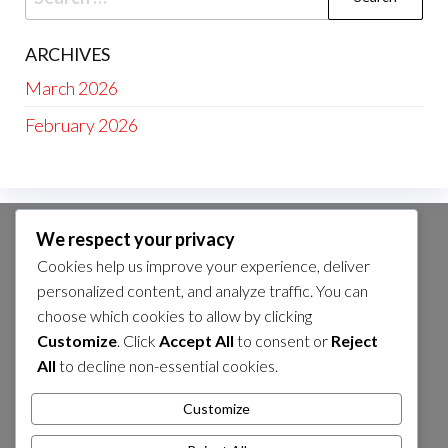
for:
ARCHIVES
March 2026
February 2026
We respect your privacy
CATÉGORIES
Cookies help us improve your experience, deliver
Bonus inactifs dans Seven Knights Idle
personalized content, and analyze traffic. You can
Adventure
choose which cookies to allow by clicking
Customize
. Click
Accept All
to consent or
Reject
Échanger des codes dans Seven Knights Idle
All
to decline non-essential cookies.
Adventure
Customize
Prix d'événements dans Seven Knights Idle
Adventure