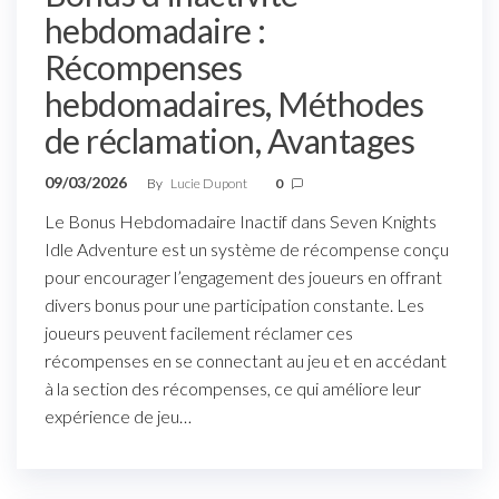
hebdomadaire :
Récompenses
hebdomadaires, Méthodes
de réclamation, Avantages
09/03/2026
By
Lucie Dupont
0
Le Bonus Hebdomadaire Inactif dans Seven Knights
Idle Adventure est un système de récompense conçu
pour encourager l’engagement des joueurs en offrant
divers bonus pour une participation constante. Les
joueurs peuvent facilement réclamer ces
récompenses en se connectant au jeu et en accédant
à la section des récompenses, ce qui améliore leur
expérience de jeu…