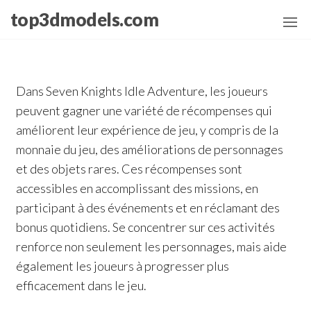
Skip
top3dmodels.com
to
the
content
Dans Seven Knights Idle Adventure, les joueurs
peuvent gagner une variété de récompenses qui
améliorent leur expérience de jeu, y compris de la
monnaie du jeu, des améliorations de personnages
et des objets rares. Ces récompenses sont
accessibles en accomplissant des missions, en
participant à des événements et en réclamant des
bonus quotidiens. Se concentrer sur ces activités
renforce non seulement les personnages, mais aide
également les joueurs à progresser plus
efficacement dans le jeu.