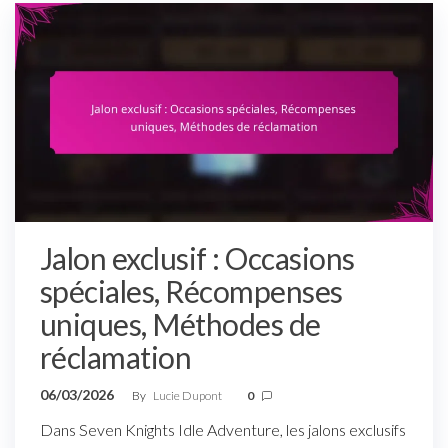
Jalon exclusif : Occasions
spéciales, Récompenses
uniques, Méthodes de
réclamation
06/03/2026
By
Lucie Dupont
0
Dans Seven Knights Idle Adventure, les jalons exclusifs