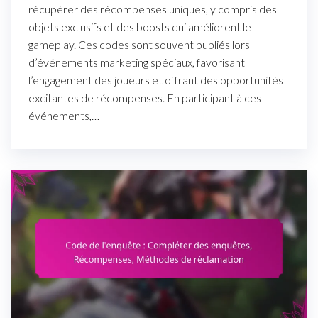
récupérer des récompenses uniques, y compris des
objets exclusifs et des boosts qui améliorent le
gameplay. Ces codes sont souvent publiés lors
d’événements marketing spéciaux, favorisant
l’engagement des joueurs et offrant des opportunités
excitantes de récompenses. En participant à ces
événements,…