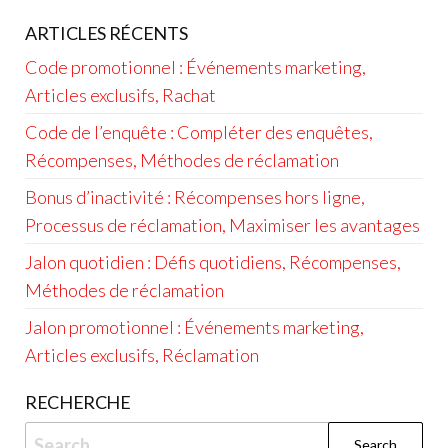
ARTICLES RÉCENTS
Code promotionnel : Événements marketing,
Articles exclusifs, Rachat
Code de l’enquête : Compléter des enquêtes,
Récompenses, Méthodes de réclamation
Bonus d’inactivité : Récompenses hors ligne,
Processus de réclamation, Maximiser les avantages
Jalon quotidien : Défis quotidiens, Récompenses,
Méthodes de réclamation
Jalon promotionnel : Événements marketing,
Articles exclusifs, Réclamation
RECHERCHE
Search