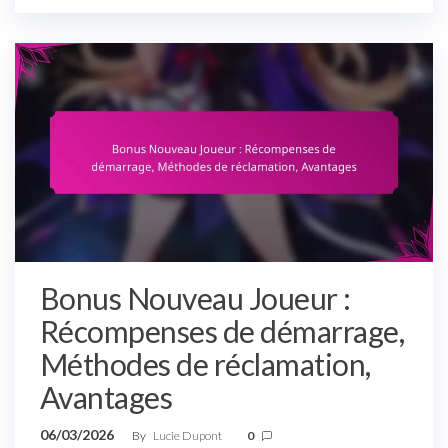
Bonus Nouveau Joueur :
Récompenses de démarrage,
Méthodes de réclamation,
Avantages
06/03/2026
By
Lucie Dupont
0