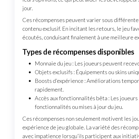
jour.
Ces récompenses peuvent varier sous différentes 
contenu exclusif. En incitant les retours, le jeu 
écoutés, conduisant finalement à une meilleure e
Types de récompenses disponibles
Monnaie du jeu : Les joueurs peuvent recevoi
Objets exclusifs : Équipements ou skins uniq
Boosts d’expérience : Améliorations tempora
rapidement.
Accès aux fonctionnalités bêta : Les joueurs
fonctionnalités ou mises à jour du jeu.
Ces récompenses non seulement motivent les joue
expérience de jeu globale. La variété des récomp
avec impatience lorsqu’ils participent aux initiat