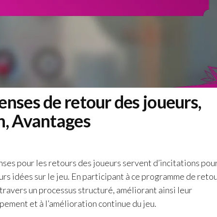
nses de retour des joueurs,
n, Avantages
es pour les retours des joueurs servent d’incitations pou
urs idées sur le jeu. En participant à ce programme de retou
ravers un processus structuré, améliorant ainsi leur
pement et à l’amélioration continue du jeu.