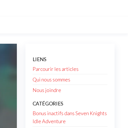
LIENS
Parcourir les articles
Qui nous sommes
Nous joindre
CATÉGORIES
Bonus inactifs dans Seven Knights
Idle Adventure