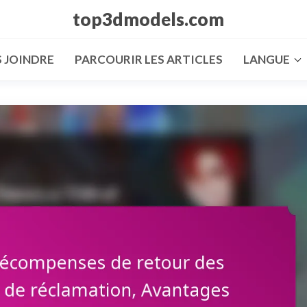
top3dmodels.com
 JOINDRE
PARCOURIR LES ARTICLES
LANGUE