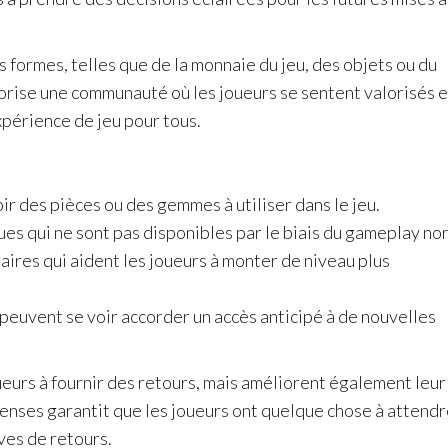
formes, telles que de la monnaie du jeu, des objets ou du
favorise une communauté où les joueurs se sentent valorisés e
xpérience de jeu pour tous.
r des pièces ou des gemmes à utiliser dans le jeu.
ues qui ne sont pas disponibles par le biais du gameplay no
ires qui aident les joueurs à monter de niveau plus
 peuvent se voir accorder un accès anticipé à de nouvelles
urs à fournir des retours, mais améliorent également leur
enses garantit que les joueurs ont quelque chose à attend
ives de retours.