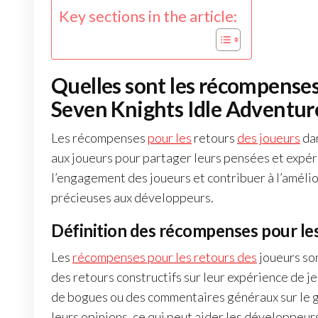
Key sections in the article:
Quelles sont les récompenses
Seven Knights Idle Adventur
Les récompenses
pour les
retours
des joueurs
dan
aux joueurs pour partager leurs pensées et expé
l’engagement des joueurs et contribuer à l’amélio
précieuses aux développeurs.
Définition des récompenses pour les
Les
récompenses pour les retours des
joueurs son
des retours constructifs sur leur expérience de j
de bogues ou des commentaires généraux sur le ga
leurs opinions, ce qui peut aider les développeur