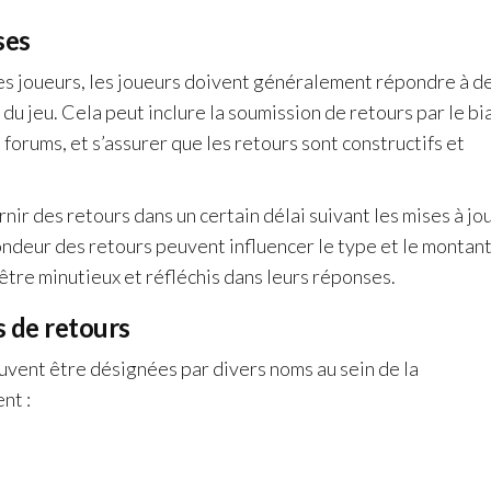
ses
s joueurs, les joueurs doivent généralement répondre à d
du jeu. Cela peut inclure la soumission de retours par le bi
forums, et s’assurer que les retours sont constructifs et
ir des retours dans un certain délai suivant les mises à jo
fondeur des retours peuvent influencer le type et le montan
tre minutieux et réfléchis dans leurs réponses.
s de retours
vent être désignées par divers noms au sein de la
nt :